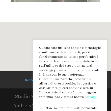
Questo Sito utilizza cookie e tecnologie
simili, anche di terze parti, per il
funzionamento del Sito e per fornire i
servizi offerti, per ottenere statistiche
sull'utilizzo del Sito e per inviarti
messaggi promozionali personalizzati
in linea con le tue preferenze.
Cliccando su "Accetta", acconsenti
HomePage
Contattaci
Privacy
all'uso di questi cookie. Per gestire o
disabilitare questi cookie clicca su
"Impostazioni cookie" o per maggiori
Studio Specialistico Preti, Via Ettore
informazioni visita la nostra
privacy
policy
.
Andreis 74, Desenzano del Garda (BS)
.
Non inviare i miei dati personali